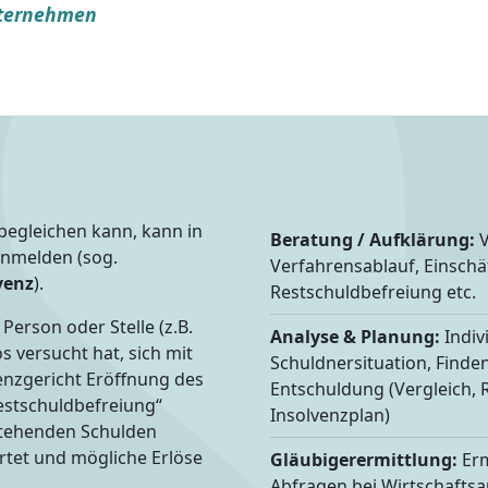
ternehmen
begleichen kann, kann in
Beratung / Aufklärung:
V
anmelden (sog.
Verfahrensablauf, Einschä
venz
).
Restschuldbefreiung etc.
erson oder Stelle (z.B.
Analyse & Planung:
Indiv
s versucht hat, sich mit
Schuldnersituation, Finden
enzgericht Eröffnung des
Entschuldung (Vergleich, R
estschuldbefreiung“
Insolvenzplan)
stehenden Schulden
rtet und mögliche Erlöse
Gläubigerermittlung:
Erm
Abfragen bei Wirtschaftsa