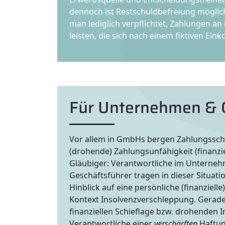
dennoch ist Restschuldbefreiung möglich.
man lediglich verpflichtet, Zahlungen an
leisten, die sich nach einem fiktiven E
Für Unternehmen & G
Vor allem in GmbHs bergen Zahlungssch
(drohende) Zahlungsunfähigkeit (finanziel
Gläubiger: Verantwortliche im Unterne
Geschäftsführer tragen in dieser Situatio
Hinblick auf eine persönliche (finanziell
Kontext Insolvenzverschleppung. Gerade 
finanziellen Schieflage bzw. drohenden I
Verantwortliche einer
verschärften
Haftun