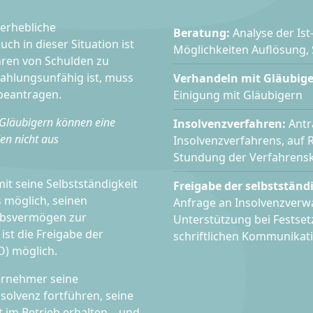
 erhebliche
Beratung:
Analyse der Ist-
ch in dieser Situation ist
Möglichkeiten Auflösung,
ahren von Schulden zu
zahlungsunfähig ist, muss
Verhandeln mit Gläubige
beantragen.
Einigung mit Gläubigern
 Gläubigern können eine
Insolvenzverfahren:
Antr
en nicht aus
Insolvenzverfahrens, auf 
Stundung der Verfahrensk
it seine Selbstständigkeit
Freigabe der selbstständi
 möglich, seinen
Anfrage an Insolvenzverwal
ebsvermögen zur
Unterstützung bei Festset
ist die Freigabe der
schriftlichen Kommunikati
sO) möglich.
ernehmer seine
nsolvenz fortführen, seine
 im Betrieb erhalten – und