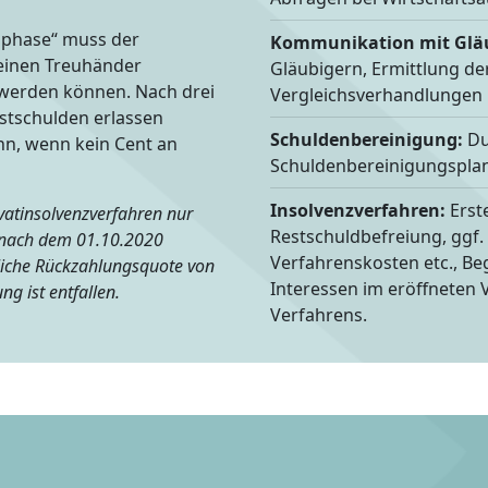
sphase“ muss der
Kommunikation mit Glä
 einen Treuhänder
Gläubigern, Ermittlung d
 werden können. Nach drei
Vergleichsverhandlungen
estschulden erlassen
Schuldenbereinigung:
Du
ann, wenn kein Cent an
Schuldenbereinigungsplan
Insolvenzverfahren:
Erst
vatinsolvenzverfahren nur
Restschuldbefreiung, ggf.
 nach dem 01.10.2020
Verfahrenskosten etc., B
rliche Rückzahlungsquote von
Interessen im eröffneten 
g ist entfallen.
Verfahrens.