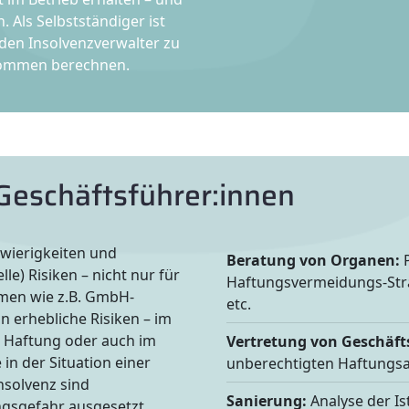
 Als Selbstständiger ist
 den Insolvenzverwalter zu
inkommen berechnen.
eschäftsführer:innen
wierigkeiten und
Beratung von Organen:
P
le) Risiken – nicht nur für
Haftungsvermeidungs-Stra
hmen wie z.B. GmbH-
etc.
n erhebliche Risiken – im
e) Haftung oder auch im
Vertretung von Geschäft
in der Situation einer
unberechtigten Haftungs
nsolvenz sind
Sanierung:
Analyse der Is
gsgefahr ausgesetzt.