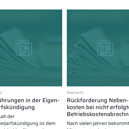
ht
Mietrecht
hrungen in der Eigen­
Rück­forderung Neben­
fs­kündigung
kosten bei nicht erfolgt
Betriebs­kosten­abrech
alt der
edarfskündigung ist dem
Nach vielen Jahren bekommt