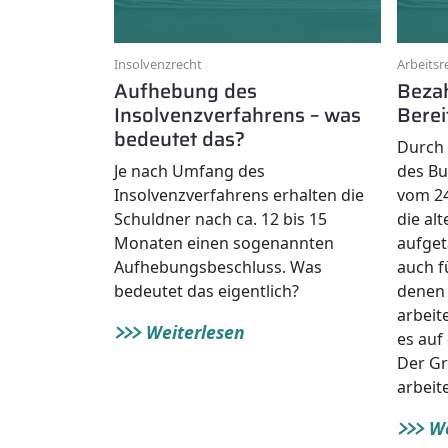
Insolvenzrecht
Arbeitsr
Aufhebung des
Beza
Insolvenzverfahrens – was
Berei
bedeutet das?
Durch 
Je nach Umfang des
des Bu
Insolvenzverfahrens erhalten die
vom 24
Schuldner nach ca. 12 bis 15
die al
Monaten einen sogenannten
aufget
Aufhebungsbeschluss. Was
auch fü
bedeutet das eigentlich?
denen 
arbeit
Weiterlesen
es auf
Der Gr
arbeit
We