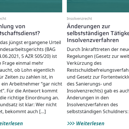
echt
Insolvenzrecht
hlung von
Änderungen zur
tschaftsdienst?
selbstständigen Tätigke
Insolvenzverfahren
das jüngst ergangene Urteil
ndesarbeitsgerichts (BAG
Durch Inkrafttreten der neu
.06.2021, 5 AZR 505/20) ist
Regelungen (Gesetz zur wei
te Frage einmal mehr
Verkürzung des
aucht, ob Lohn eigentlich
Restschuldbefreiungsverfah
r Zeiten zu zahlen ist, in
und Gesetz zur Fortentwick
ein Arbeitnehmer “gar nicht
des Sanierungs- und
et”. Für die Antwort kommt
Insolvenzrechts) gab es auc
 die richtige Einordnung an.
Änderungen in den
undsatz ist klar: Wer nicht
Insolvenzverfahren des
et, bekommt auch […]
selbstständigen Schuldners:
iterlesen
Weiterlesen