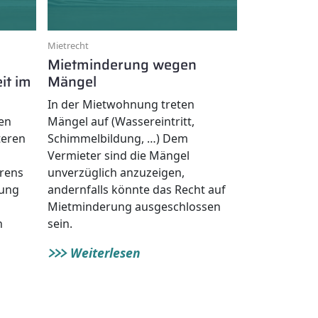
Mietrecht
Mietminderung wegen
it im
Mängel
In der Mietwohnung treten
en
Mängel auf (Wassereintritt,
teren
Schimmelbildung, …) Dem
Vermieter sind die Mängel
rens
unverzüglich anzuzeigen,
lung
andernfalls könnte das Recht auf
Mietminderung ausgeschlossen
h
sein.
Weiterlesen