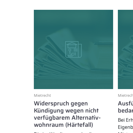
Mietrecht
Mietrec
Widerspruch gegen
Ausfü
Kündigung wegen nicht
bedar
verfügbarem Alternativ­
Bei Erh
wohnraum (Härtefall)
Eigenb