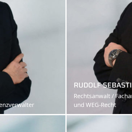
RUDOLF SEBASTI
Rechtsanwalt / Fachan
venzverwalter
und WEG-Recht