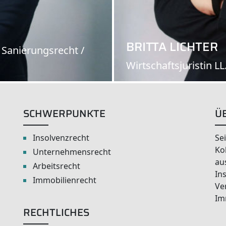
BRITTA LICHTER
 Sanierungsrecht /
Wirtschaftsjuristin LL
SCHWERPUNKTE
Ü
Insolvenzrecht
Se
Ko
Unternehmensrecht
au
Arbeitsrecht
In
Immobilienrecht
Ve
Im
RECHTLICHES