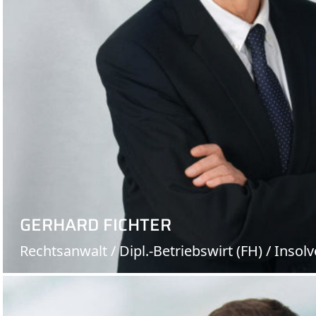
GERHARD FICHTER
Rechtsanwalt / Dipl.-Betriebswirt (FH) / Insol